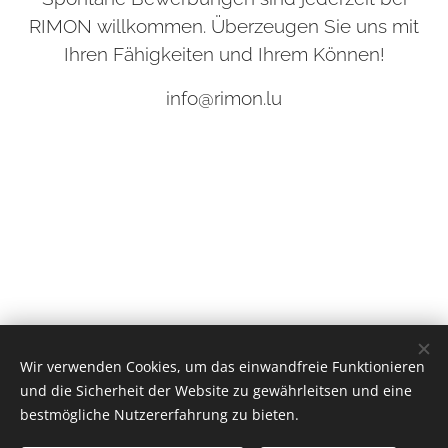
RIMON willkommen. Überzeugen Sie uns mit
Ihren Fähigkeiten und Ihrem Können!
info@rimon.lu
RIMON sàrl - 6A Sauergaass - L6690 Moersdorf - G.D.
Wir verwenden Cookies, um das einwandfreie Funktionieren
Luxembourg
und die Sicherheit der Website zu gewährleitsen und eine
Unterstützt von
Webnode
Cookies
bestmögliche Nutzererfahrung zu bieten.
Sprachen